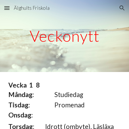
Älghults Friskola
Skip to main content
Skip to navigation
Veckonytt
Vecka
1
8
Måndag
:
Studiedag
Tisdag
:
Promenad
Onsdag
:
Torsdag
:
Idrott
(ombyte), Läsläxa